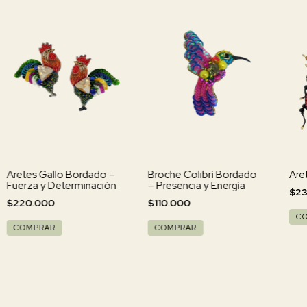
Aretes Gallo Bordado –
Broche Colibrí Bordado
Are
Fuerza y Determinación
– Presencia y Energía
$23
$220.000
$110.000