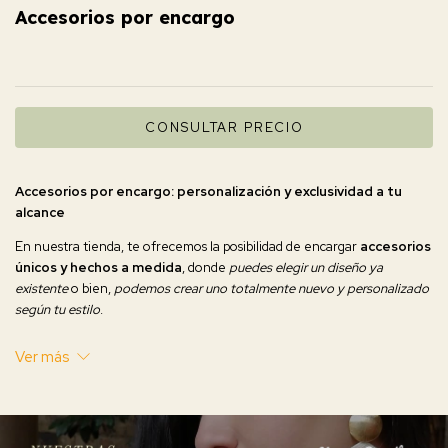
Accesorios por encargo
Accesorios por encargo: personalización y exclusividad a tu
alcance
En nuestra tienda, te ofrecemos la posibilidad de encargar
accesorios
únicos y hechos a medida
, donde
puedes elegir un diseño ya
existente
o bien,
podemos crear uno totalmente nuevo y personalizado
según tu estilo
.
Cada pieza se elabora cuidadosamente, evaluando la técnica y la
Ver más
complejidad del diseño para ofrecerte una propuesta acorde a tus
gustos y necesidades. El
precio varía según el tipo de técnica
artesanal utilizada y el nivel de detalle requerido
.
¡Haz tu pedido a través de whatsapp y lleva contigo una pieza exclusiva